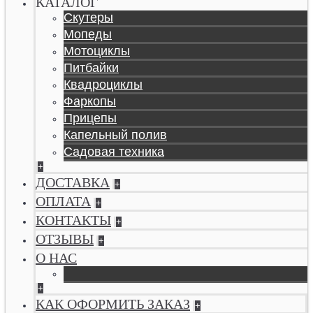
КАТАЛОГ
Скутеры
Мопеды
Мотоциклы
Питбайки
Квадроциклы
Фаркопы
Прицепы
Капельный полив
Садовая техника
+
ДОСТАВКА
+
ОПЛАТА
+
КОНТАКТЫ
+
ОТЗЫВЫ
+
О НАС
+
КАК ОФОРМИТЬ ЗАКАЗ
+