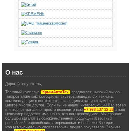
О нас
Дорогой покупатель,
Торговый комплекс
"КрымАвтоТех"
предлагает широкий выбор
товаров такие как: мотоциклы, скутеры,мопеды, с\х техника,
комплектующие к с/х технике, шины, диски,эл. инструмент и
многое многое другое. Если вы не нашли интересующий Вас товар
в интернет магазине, просто позвоните нам
+7-978-137-12-33
и наш
менеджер подберет именно то, что вам необходимо Мы собрали
большой каталог высококачественной продукции известных
российский, европейских, американских и японских брендов,
чтобы максимально удовлетворить любого покупателе. Звоните