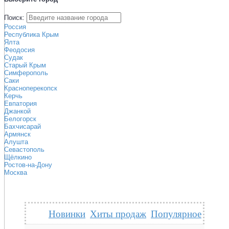
Поиск:
Россия
Республика Крым
Ялта
Феодосия
Судак
Старый Крым
Симферополь
Саки
Красноперекопск
Керчь
Евпатория
Джанкой
Белогорск
Бахчисарай
Армянск
Алушта
Севастополь
Щёлкино
Ростов-на-Дону
Москва
Новинки
Хиты продаж
Популярное