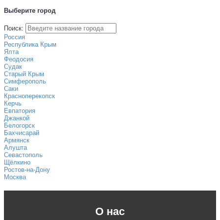
Выберите город
Поиск:
Россия
Республика Крым
Ялта
Феодосия
Судак
Старый Крым
Симферополь
Саки
Красноперекопск
Керчь
Евпатория
Джанкой
Белогорск
Бахчисарай
Армянск
Алушта
Севастополь
Щёлкино
Ростов-на-Дону
Москва
О нас