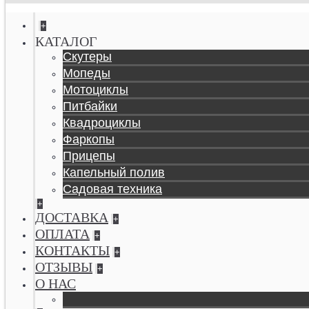
+
КАТАЛОГ
Скутеры
Мопеды
Мотоциклы
Питбайки
Квадроциклы
Фаркопы
Прицепы
Капельный полив
Садовая техника
+
ДОСТАВКА
+
ОПЛАТА
+
КОНТАКТЫ
+
ОТЗЫВЫ
+
О НАС