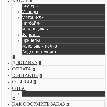
КАТАЛОГ
Скутеры
Мопеды
Мотоциклы
Питбайки
Квадроциклы
Фаркопы
Прицепы
Капельный полив
Садовая техника
+
ДОСТАВКА
+
ОПЛАТА
+
КОНТАКТЫ
+
ОТЗЫВЫ
+
О НАС
+
КАК ОФОРМИТЬ ЗАКАЗ
+