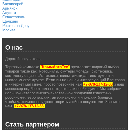
Бахчисарай
Армянск
Алушта
Севастополь
Щёлкино
Ростов-на-Дону
Москва
О нас
Дорогой покупатель,
Торговый комплекс
"КрымАвтоТех"
предлагает широкий выбор
товаров такие как: мотоциклы, скутеры,мопеды, с\х техника,
комплектующие к с/х технике, шины, диски,эл. инструмент и
многое многое другое. Если вы не нашли интересующий Вас товар
в интернет магазине, просто позвоните нам
+7-978-137-12-33
и наш
менеджер подберет именно то, что вам необходимо Мы собрали
большой каталог высококачественной продукции известных
российский, европейских, американских и японских брендов,
чтобы максимально удовлетворить любого покупателе. Звоните
нам
+7-978-137-12-33.
Стать партнером