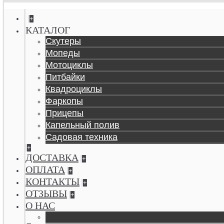
+
КАТАЛОГ
Скутеры
Мопеды
Мотоциклы
Питбайки
Квадроциклы
Фаркопы
Прицепы
Капельный полив
Садовая техника
+
ДОСТАВКА
+
ОПЛАТА
+
КОНТАКТЫ
+
ОТЗЫВЫ
+
О НАС