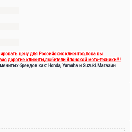
ировать цену для Российских клиентов,пока вы
вас дорогие клиенты,любители Японской мото-техники!!!
менитых брендов как: Honda, Yamaha и Suzuki.Магазин