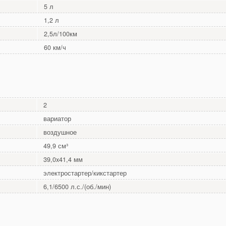
5 л
1,2 л
2,5л/100км
60 км/ч
2
вариатор
воздушное
49,9 см³
39,0x41,4 мм
электростартер/кикстартер
6,1/6500 л.с./(об./мин)