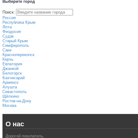
Выберите город
Поиск:
Россия
Республика Крым
Ялта
Феодосия
Судак
Старый Крым
Симферополь
Саки
Красноперекопск
Керчь
Евпатория
Джанкой
Белогорск
Бахчисарай
Армянск
Алушта
Севастополь
Щёлкино
Ростов-на-Дону
Москва
О нас
Дорогой покупатель,