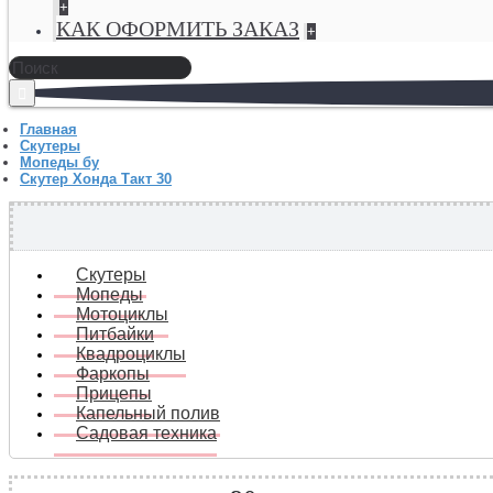
+
КАК ОФОРМИТЬ ЗАКАЗ
+
Главная
Скутеры
Мопеды бу
Скутер Хонда Такт 30
Скутеры
Мопеды
Мотоциклы
Питбайки
Квадроциклы
Фаркопы
Прицепы
Капельный полив
Садовая техника