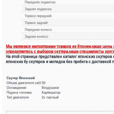
Передняя подвеска:
Задняя подвеска:
Тормоз передний:
Тормоз задний:
Переднее колесо:
Заднее колесо:
Мы являемся импортерами товаров из Японии,наши цены в
определяетесь с выбором скутера,наши специалисты круг
На этой странице представлен каталог японских скутеров
японских бу скутеров и мопедов без пробега с доставкой 
Скутер Японский
Объем двигателя см3
50
Охлаждение
Воздушное
Подача топлива
Карбюратор
Тип двигателя
2х тактный