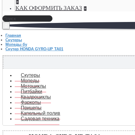
+
КАК ОФОРМИТЬ ЗАКАЗ
+
Главная
Скутеры
Мопеды бу
Скутер HONDA GYRO-UP TA01
Скутеры
Мопеды
Мотоциклы
Питбайки
Квадроциклы
Фаркопы
Прицепы
Капельный полив
Садовая техника