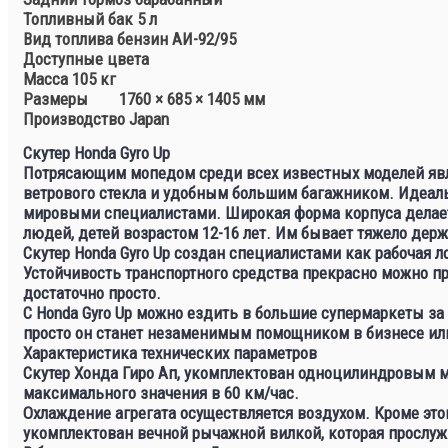
Топливный бак 5 л
Вид топлива бензин АИ-92/95
Доступные цвета
Масса 105 кг
Размеры
1760 × 685 × 1405 мм
Производство Japan
Скутер Honda Gyro Up
Потрясающим мопедом среди всех известных моделей являе
ветрового стекла и удобным большим багажником. Идеальн
мировыми специалистами. Широкая форма корпуса делает 
людей, детей возрастом 12-16 лет. Им бывает тяжело держ
Скутер Honda Gyro Up создан специалистами как рабочая 
Устойчивость транспортного средства прекрасно можно п
достаточно просто.
С Honda Gyro Up можно ездить в большие супермаркеты з
просто он станет незаменимым помощником в бизнесе ил
Характеристика технических параметров
Скутер Хонда Гиро Ап, укомплектован одноцилиндровым мо
максимального значения в 60 км/час.
Охлаждение агрегата осуществляется воздухом. Кроме это
укомплектован вечной рычажной вилкой, которая прослужи