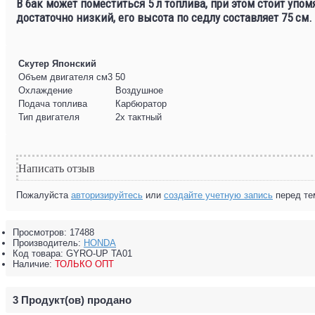
В бак может поместиться 5 л топлива, при этом стоит упом
достаточно низкий, его высота по седлу составляет 75 см
Скутер Японский
Объем двигателя см3
50
Охлаждение
Воздушное
Подача топлива
Карбюратор
Тип двигателя
2х тактный
Написать отзыв
Пожалуйста
авторизируйтесь
или
создайте учетную запись
перед те
Просмотров: 17488
Производитель:
HONDA
Код товара:
GYRO-UP TA01
Наличие:
ТОЛЬКО ОПТ
3
Продукт(ов) продано