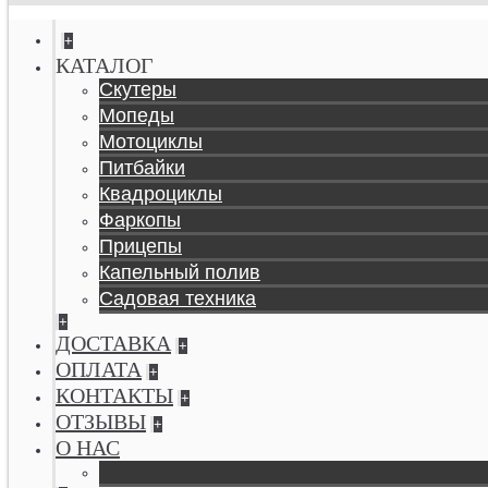
+
КАТАЛОГ
Скутеры
Мопеды
Мотоциклы
Питбайки
Квадроциклы
Фаркопы
Прицепы
Капельный полив
Садовая техника
+
ДОСТАВКА
+
ОПЛАТА
+
КОНТАКТЫ
+
ОТЗЫВЫ
+
О НАС