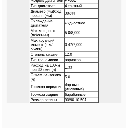
Модель двигателя
AF55E
Тип двигателя
4-тактный
Диаметр (мм)/ход
38x44
поршня (мм)
Охлаждение
жидкостное
двигателя
Max мощность
5.0/8,000
(лс/обмин)
Max крутяций
момент (кгм/
0.47/7,000
обмин)
Степень сжатия
12.0
Тип трансмисии
вариатор
Расход на 100км
1.33
при 30 км/ч (л)
Объем бензобака
5.0
(л)
бар-ные
Тормоза передние
(дисковые)
Тормоза задние
барабанные
Размер резины
90/90-10 50J