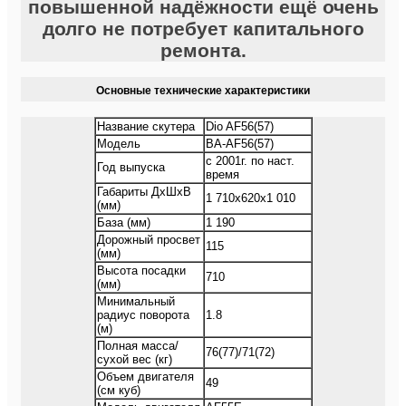
повышенной надёжности ещё очень
долго не потребует капитального
ремонта.
Основные технические характеристики
Название скутера
Dio AF56(57)
Модель
BA-AF56(57)
с 2001г. по наст.
Год выпуска
время
Габариты ДхШхВ
1 710х620х1 010
(мм)
База (мм)
1 190
Дорожный просвет
115
(мм)
Высота посадки
710
(мм)
Минимальный
радиус поворота
1.8
(м)
Полная масса/
76(77)/71(72)
сухой вес (кг)
Объем двигателя
49
(см куб)