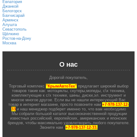
Евпатория
Джанкой
Белогорск
Бахчисарай
Армянск
Алушта
Севастополь
Щёлкино
Ростов-на-Дону
Москва
О нас
Дорогой покупатель,
Торговый комплекс
"КрымАвтоТех"
предлагает широкий выбор
товаров такие как: мотоциклы, скутеры,мопеды, с\х техника,
комплектующие к с/х технике, шины, диски,эл. инструмент и
многое многое другое. Если вы не нашли интересующий Вас
товар в интернет магазине, просто позвоните нам
+7-978-137-12-
33
и наш менеджер подберет именно то, что вам необходимо
Мы собрали большой каталог высококачественной продукции
известных российский, европейских, американских и японских
брендов, чтобы максимально удовлетворить любого покупателе.
Звоните нам
+7-978-137-12-33.