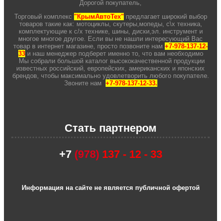
Дорогой покупатель,
Торговый комплекс
"КрымАвтоТех"
предлагает широкий выбор
товаров такие как: мотоциклы, скутеры,мопеды, с\х техника,
комплектующие к с/х технике, шины, диски,эл. инструмент и
многое многое другое. Если вы не нашли интересующий Вас
товар в интернет магазине, просто позвоните нам
+7-978-137-12-
33
и наш менеджер подберет именно то, что вам необходимо
Мы собрали большой каталог высококачественной продукции
известных российский, европейских, американских и японских
брендов, чтобы максимально удовлетворить любого покупателе.
Звоните нам
+7-978-137-12-33.
Стать партнером
+7
(978)
137 - 12 - 33
Информация на сайте не является публичной офертой