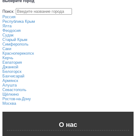
Выберите город
Поиск:
Россия
Республика Крым
Ялта
Феодосия
Судак
Старый Крым
Симферополь
Саки
Красноперекопск
Керчь
Евпатория
Джанкой
Белогорск
Бахчисарай
Армянск
Алушта
Севастополь
Щёлкино
Ростов-на-Дону
Москва
О нас