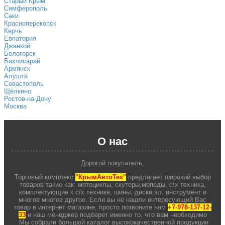
Старый Крым
Симферополь
Саки
Красноперекопск
Керчь
Евпатория
Джанкой
Белогорск
Бахчисарай
Армянск
Алушта
Севастополь
Щёлкино
Ростов-на-Дону
Москва
О нас
Дорогой покупатель,
Торговый комплекс
"КрымАвтоТех"
предлагает широкий выбор
товаров такие как: мотоциклы, скутеры,мопеды, с\х техника,
комплектующие к с/х технике, шины, диски,эл. инструмент и
многое многое другое. Если вы не нашли интересующий Вас
товар в интернет магазине, просто позвоните нам
+7-978-137-12-
33
и наш менеджер подберет именно то, что вам необходимо
Мы собрали большой каталог высококачественной продукции