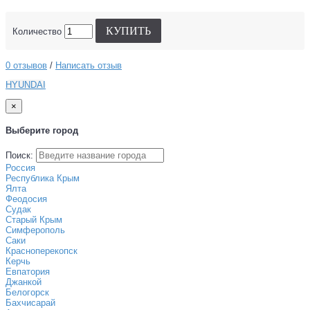
КУПИТЬ
Количество
0 отзывов
/
Написать отзыв
HYUNDAI
×
Выберите город
Поиск:
Россия
Республика Крым
Ялта
Феодосия
Судак
Старый Крым
Симферополь
Саки
Красноперекопск
Керчь
Евпатория
Джанкой
Белогорск
Бахчисарай