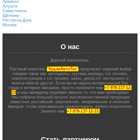
Армянск
Алушта
Севастополь
Щёлкино
Ростов-на-Дону
Москва
О нас
Дорогой покупатель,
Торговый комплекс
"КрымАвтоТех"
предлагает широкий выбор
товаров такие как: мотоциклы, скутеры,мопеды, с\х техника,
комплектующие к с/х технике, шины, диски,эл. инструмент и
многое многое другое. Если вы не нашли интересующий Вас
товар в интернет магазине, просто позвоните нам
+7-978-137-12-
33
и наш менеджер подберет именно то, что вам необходимо
Мы собрали большой каталог высококачественной продукции
известных российский, европейских, американских и японских
брендов, чтобы максимально удовлетворить любого покупателе.
Звоните нам
+7-978-137-12-33.
Стать партнером