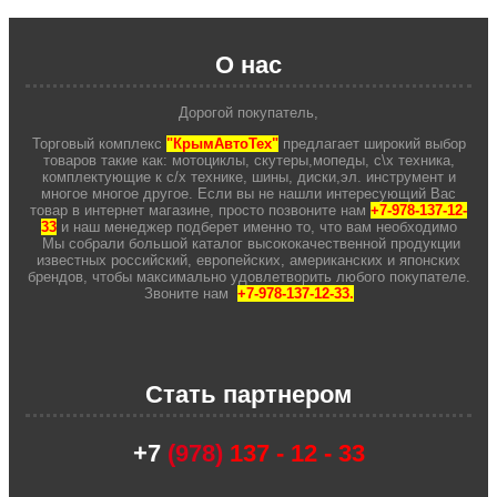
О нас
Дорогой покупатель,
Торговый комплекс
"КрымАвтоТех"
предлагает широкий выбор
товаров такие как: мотоциклы, скутеры,мопеды, с\х техника,
комплектующие к с/х технике, шины, диски,эл. инструмент и
многое многое другое. Если вы не нашли интересующий Вас
товар в интернет магазине, просто позвоните нам
+7-978-137-12-
33
и наш менеджер подберет именно то, что вам необходимо
Мы собрали большой каталог высококачественной продукции
известных российский, европейских, американских и японских
брендов, чтобы максимально удовлетворить любого покупателе.
Звоните нам
+7-978-137-12-33.
Стать партнером
+7
(978)
137 - 12 - 33