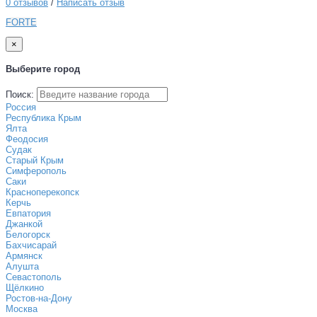
0 отзывов
/
Написать отзыв
FORTE
×
Выберите город
Поиск:
Россия
Республика Крым
Ялта
Феодосия
Судак
Старый Крым
Симферополь
Саки
Красноперекопск
Керчь
Евпатория
Джанкой
Белогорск
Бахчисарай
Армянск
Алушта
Севастополь
Щёлкино
Ростов-на-Дону
Москва