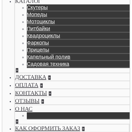
КАТАЛОГ
Скутеры
Мопеды
Мотоциклы
Питбайки
Квадроциклы
Фаркопы
Прицепы
Капельный полив
Садовая техника
+
ДОСТАВКА
+
ОПЛАТА
+
КОНТАКТЫ
+
ОТЗЫВЫ
+
О НАС
+
КАК ОФОРМИТЬ ЗАКАЗ
+