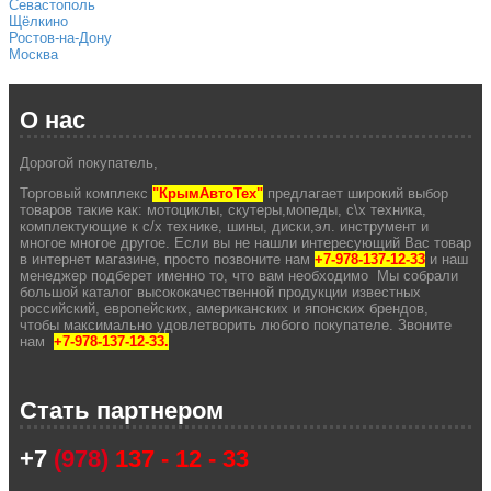
Севастополь
Щёлкино
Ростов-на-Дону
Москва
О нас
Дорогой покупатель,
Торговый комплекс
"КрымАвтоТех"
предлагает широкий выбор
товаров такие как: мотоциклы, скутеры,мопеды, с\х техника,
комплектующие к с/х технике, шины, диски,эл. инструмент и
многое многое другое. Если вы не нашли интересующий Вас товар
в интернет магазине, просто позвоните нам
+7-978-137-12-33
и наш
менеджер подберет именно то, что вам необходимо Мы собрали
большой каталог высококачественной продукции известных
российский, европейских, американских и японских брендов,
чтобы максимально удовлетворить любого покупателе. Звоните
нам
+7-978-137-12-33.
Стать партнером
+7
(978)
137 - 12 - 33