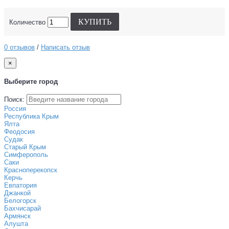
КУПИТЬ
Количество
0 отзывов
/
Написать отзыв
×
Выберите город
Поиск:
Россия
Республика Крым
Ялта
Феодосия
Судак
Старый Крым
Симферополь
Саки
Красноперекопск
Керчь
Евпатория
Джанкой
Белогорск
Бахчисарай
Армянск
Алушта