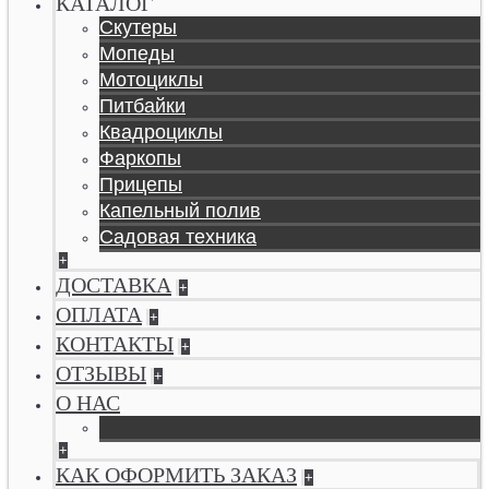
КАТАЛОГ
Скутеры
Мопеды
Мотоциклы
Питбайки
Квадроциклы
Фаркопы
Прицепы
Капельный полив
Садовая техника
+
ДОСТАВКА
+
ОПЛАТА
+
КОНТАКТЫ
+
ОТЗЫВЫ
+
О НАС
+
КАК ОФОРМИТЬ ЗАКАЗ
+