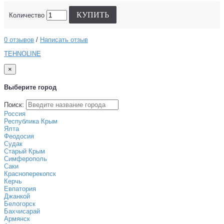
КУПИТЬ
Количество
0 отзывов
/
Написать отзыв
TEHNOLINE
×
Выберите город
Поиск:
Россия
Республика Крым
Ялта
Феодосия
Судак
Старый Крым
Симферополь
Саки
Красноперекопск
Керчь
Евпатория
Джанкой
Белогорск
Бахчисарай
Армянск