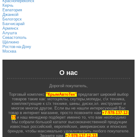
Красноперекопск
Керчь
Евпатория
Джанкой
Белогорск
Бахчисарай
Армянск
Алушта
Севастополь
Щёлкино
Ростов-на-Дону
Москва
О нас
Дорогой покупатель,
Торговый комплекс
"КрымАвтоТех"
предлагает широкий выбор
товаров такие как: мотоциклы, скутеры,мопеды, с\х техника,
комплектующие к с/х технике, шины, диски,эл. инструмент и
многое многое другое. Если вы не нашли интересующий Вас
товар в интернет магазине, просто позвоните нам
+7-978-137-12-
33
и наш менеджер подберет именно то, что вам необходимо
Мы собрали большой каталог высококачественной продукции
известных российский, европейских, американских и японских
брендов, чтобы максимально удовлетворить любого покупателе.
Звоните нам
+7-978-137-12-33.