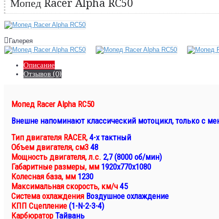
Мопед Racer Alpha RC50
Галерея
Описание
Отзывов (0)
Мопед Racer Alpha RC50
Внешне напоминают классический мотоцикл, только с м
Тип двигателя RACER,
4-х тактный
Объем двигателя, см3
48
Мощность двигателя, л.с.
2,7 (8000 об/мин)
Габаритные размеры, мм
1920х770х1080
Колесная база, мм
1230
Максимальная скорость, км/ч
45
Система охлаждения
Воздушное охлаждение
КПП Сцепление
(1-N-2-3-4)
Карбюратор
Тайвань