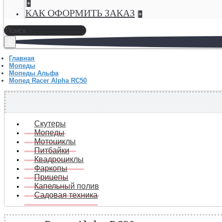
+
КАК ОФОРМИТЬ ЗАКАЗ
+
Главная
Мопеды
Мопеды Альфа
Мопед Racer Alpha RC50
Скутеры
Мопеды
Мотоциклы
Питбайки
Квадроциклы
Фаркопы
Прицепы
Капельный полив
Садовая техника