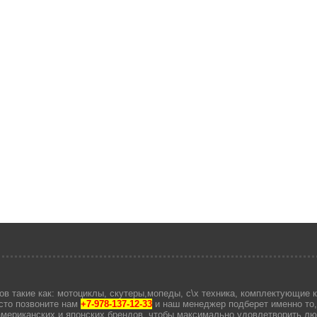
в такие как: мотоциклы, скутеры,мопеды, с\х техника, комплектующие к 
сто позвоните нам
+7-978-137-12-33
и наш менеджер подберет именно то
 американских и японских брендов, чтобы максимально удовлетворить л