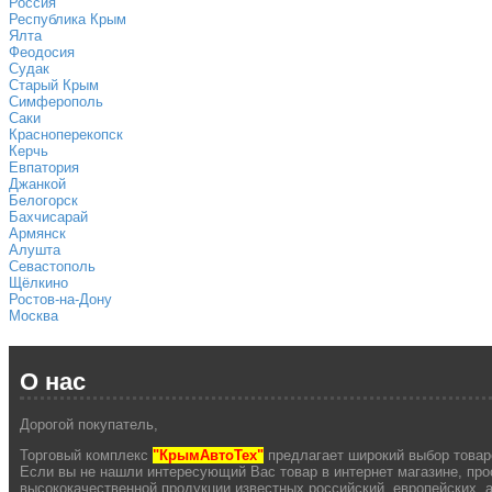
Россия
Республика Крым
Ялта
Феодосия
Судак
Старый Крым
Симферополь
Саки
Красноперекопск
Керчь
Евпатория
Джанкой
Белогорск
Бахчисарай
Армянск
Алушта
Севастополь
Щёлкино
Ростов-на-Дону
Москва
О нас
Дорогой покупатель,
Торговый комплекс
"КрымАвтоТех"
предлагает широкий выбор товаро
Если вы не нашли интересующий Вас товар в интернет магазине, про
высококачественной продукции известных российский, европейских,