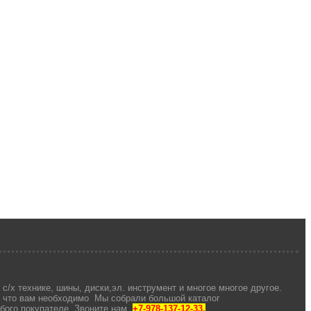
с/х технике, шины, диски,эл. инструмент и многое многое другое.
, что вам необходимо Мы собрали большой каталог
юбого покупателе. Звоните нам
+7-978-137-12-33.