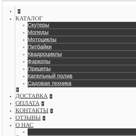
+
КАТАЛОГ
Скутеры
Мопеды
Мотоциклы
Питбайки
Квадроциклы
Фаркопы
Прицепы
Капельный полив
Садовая техника
+
ДОСТАВКА
+
ОПЛАТА
+
КОНТАКТЫ
+
ОТЗЫВЫ
+
О НАС