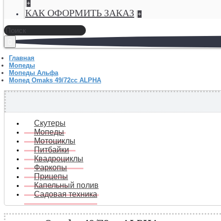
+
КАК ОФОРМИТЬ ЗАКАЗ
+
Главная
Мопеды
Мопеды Альфа
Мопед Omaks 49/72сс ALPHA
Скутеры
Мопеды
Мотоциклы
Питбайки
Квадроциклы
Фаркопы
Прицепы
Капельный полив
Садовая техника