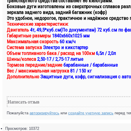
транспортного средства составляет 86 килограмм.
Боковые дуги изготовлены из сверхпрочных сплавов разл
зеркала заднего вида, задний багажник (кофр)
Это удобное, недорогое, практичное и надёжное средство
Технические характеристики:
Двигатель
4т, 49,5*куб.см(По документам) 72 куб.см по фак
Габаритные размеры
1840х660х1025 мм
Максимальная скорость
60 км/ч
Система запуска
Электро и кикстартер
Объем топливного бака / расход на 100км
6,5л / 2,0л
Шины/колеса
2,50-17 / 2,75-17 литые
Тормоза передние/задние
барабанные / барабанные
Вес / максимальная нагрузка
81 / 150 кг
Дополнительно
Защитные дуги, кофр, сигнализация с авт
Написать отзыв
Пожалуйста
авторизируйтесь
или
создайте учетную запись
перед те
Просмотров: 10372