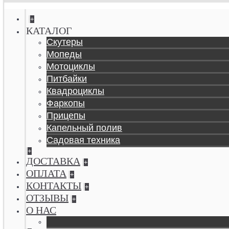
+
КАТАЛОГ
Скутеры
Мопеды
Мотоциклы
Питбайки
Квадроциклы
Фаркопы
Прицепы
Капельный полив
Садовая техника
+
ДОСТАВКА
+
ОПЛАТА
+
КОНТАКТЫ
+
ОТЗЫВЫ
+
О НАС