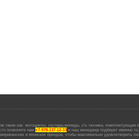
в такие как: мотоциклы, скутеры,мопеды, с\х техника, комплектующие к 
сто позвоните нам
+7-978-137-12-33
и наш менеджер подберет именно то
 американских и японских брендов, чтобы максимально удовлетворить л