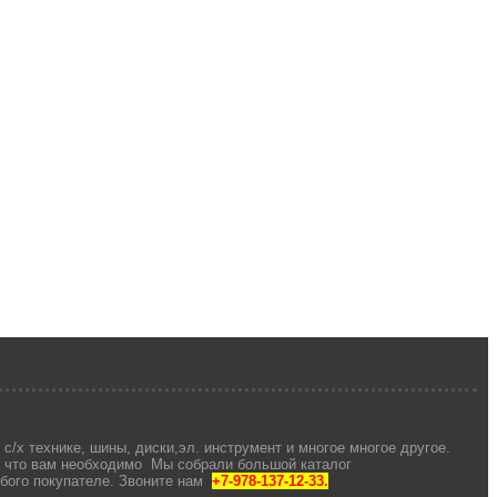
с/х технике, шины, диски,эл. инструмент и многое многое другое.
, что вам необходимо Мы собрали большой каталог
юбого покупателе. Звоните нам
+7-978-137-12-33.