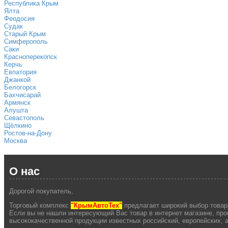
Республика Крым
Ялта
Феодосия
Судак
Старый Крым
Симферополь
Саки
Красноперекопск
Керчь
Евпатория
Джанкой
Белогорск
Бахчисарай
Армянск
Алушта
Севастополь
Щёлкино
Ростов-на-Дону
Москва
О нас
Дорогой покупатель,
Торговый комплекс
"КрымАвтоТех"
предлагает широкий выбор товаро
Если вы не нашли интересующий Вас товар в интернет магазине, про
высококачественной продукции известных российский, европейских,