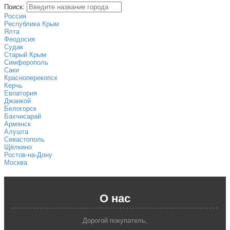
Поиск:
Россия
Республика Крым
Ялта
Феодосия
Судак
Старый Крым
Симферополь
Саки
Красноперекопск
Керчь
Евпатория
Джанкой
Белогорск
Бахчисарай
Армянск
Алушта
Севастополь
Щёлкино
Ростов-на-Дону
Москва
О нас
Дорогой покупатель,