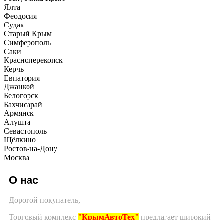
Ялта
Феодосия
Судак
Старый Крым
Симферополь
Саки
Красноперекопск
Керчь
Евпатория
Джанкой
Белогорск
Бахчисарай
Армянск
Алушта
Севастополь
Щёлкино
Ростов-на-Дону
Москва
О нас
Дорогой покупатель,
Торговый комплекс
"КрымАвтоТех"
предлагает широкий