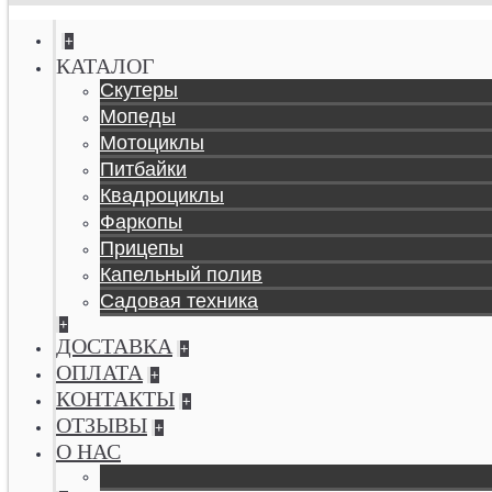
+
КАТАЛОГ
Скутеры
Мопеды
Мотоциклы
Питбайки
Квадроциклы
Фаркопы
Прицепы
Капельный полив
Садовая техника
+
ДОСТАВКА
+
ОПЛАТА
+
КОНТАКТЫ
+
ОТЗЫВЫ
+
О НАС