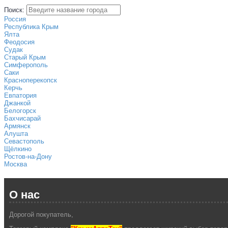
Поиск:
Россия
Республика Крым
Ялта
Феодосия
Судак
Старый Крым
Симферополь
Саки
Красноперекопск
Керчь
Евпатория
Джанкой
Белогорск
Бахчисарай
Армянск
Алушта
Севастополь
Щёлкино
Ростов-на-Дону
Москва
О нас
Дорогой покупатель,