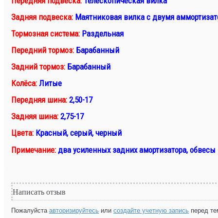
Передняя подвеска:
Телескопическая вилка
Задняя подвеска:
Маятниковая вилка с двумя аммортиза
Тормозная система:
Раздельная
Передний тормоз:
Барабанный
Задний тормоз:
Барабанный
Колёса:
Литые
Передняя шина:
2,50-17
Задняя шина:
2,75-17
Цвета:
Красный, серый, черный
Примечание:
два усиленных задних амортизатора, обвесы
Написать отзыв
Пожалуйста
авторизируйтесь
или
создайте учетную запись
перед те