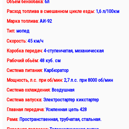
Объём бензобака:
6л
Расход топлива в смешанном цикле езды:
1,6 л/100км
Марка топлива:
АИ-92
Тип:
мопед
Скорость:
45 км/ч
Коробка передач:
4-ступенчатая, механическая
Рабочий обьём:
48 куб. см
Система питания:
Карбюратор
Мощность, л.с. при об/мин:
2,7 л.с. при 8000 об/мин
Система охлаждения:
Воздушная
Система запуска:
Электростартер кикстартер
Главная передача:
Усиленная цепь 428
Рама:
Пространственная, трубчатая, стальная.