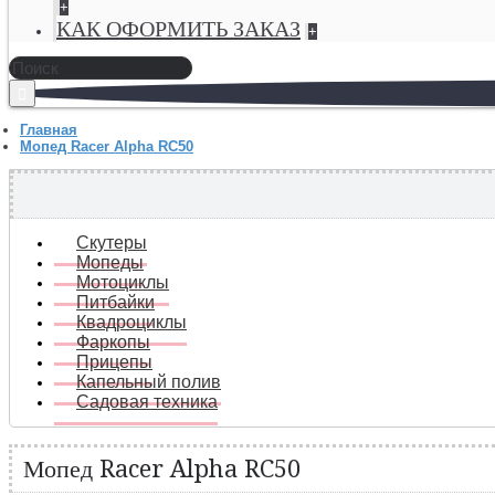
+
КАК ОФОРМИТЬ ЗАКАЗ
+
Главная
Мопед Racer Alpha RC50
Скутеры
Мопеды
Мотоциклы
Питбайки
Квадроциклы
Фаркопы
Прицепы
Капельный полив
Садовая техника
Мопед Racer Alpha RC50