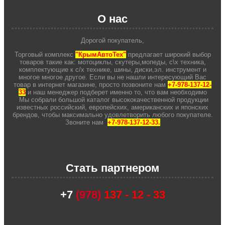
О нас
Дорогой покупатель,
Торговый комплекс
"КрымАвтоТех"
предлагает широкий выбор
товаров такие как: мотоциклы, скутеры,мопеды, с\х техника,
комплектующие к с/х технике, шины, диски,эл. инструмент и
многое многое другое. Если вы не нашли интересующий Вас
товар в интернет магазине, просто позвоните нам
+7-978-137-12-
33
и наш менеджер подберет именно то, что вам необходимо
Мы собрали большой каталог высококачественной продукции
известных российский, европейских, американских и японских
брендов, чтобы максимально удовлетворить любого покупателе.
Звоните нам
+7-978-137-12-33.
Стать партнером
+7
(978)
137 - 12 - 33