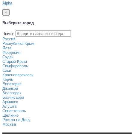
Alpha
×
Выберите город
Поиск:
Россия
Республика Крым
Ялта
Феодосия
Судак
Старый Крым
Симферополь
Саки
Красноперекопск
Керчь
Евпатория
Джанкой
Белогорск
Бахчисарай
Армянск
Алушта
Севастополь
Щёлкино
Ростов-на-Дону
Москва