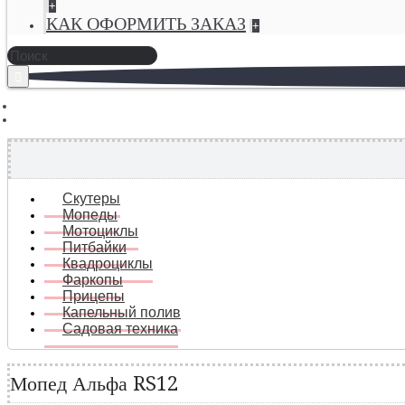
+
КАК ОФОРМИТЬ ЗАКАЗ
+
Скутеры
Мопеды
Мотоциклы
Питбайки
Квадроциклы
Фаркопы
Прицепы
Капельный полив
Садовая техника
Мопед Альфа RS12