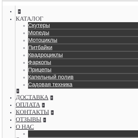
+
КАТАЛОГ
Скутеры
Мопеды
Мотоциклы
Питбайки
Квадроциклы
Фаркопы
Прицепы
Капельный полив
Садовая техника
+
ДОСТАВКА
+
ОПЛАТА
+
КОНТАКТЫ
+
ОТЗЫВЫ
+
О НАС