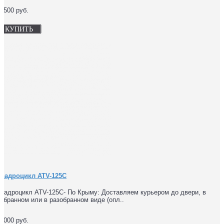
1500 руб.
КУПИТЬ
Квадроцикл ATV-125C
вадроцикл ATV-125C- По Крыму: Доставляем курьером до двери, в
обранном или в разобранном виде (опл..
2000 руб.