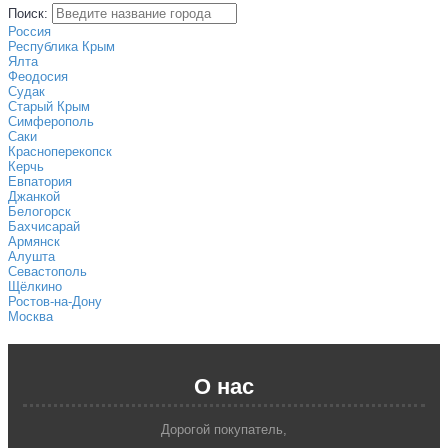
Поиск:
Россия
Республика Крым
Ялта
Феодосия
Судак
Старый Крым
Симферополь
Саки
Красноперекопск
Керчь
Евпатория
Джанкой
Белогорск
Бахчисарай
Армянск
Алушта
Севастополь
Щёлкино
Ростов-на-Дону
Москва
О нас
Дорогой покупатель,