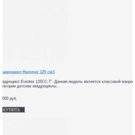
Квадроцикл Hummer 125 см3
вадроцикл Eurotex 125CC-7”. Данная модель является классикой жанра 
атегории детские квадроциклы...
7000 руб.
КУПИТЬ