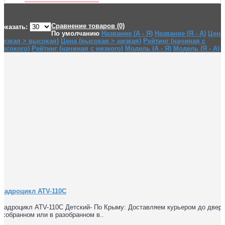
Сравнение товаров (0)
оказать:
По умолчанию
Название (А - Я)
Название (Я - А)
Цена
низкая > высокая)
Цена (высокая > низкая)
Рейтинг (начиная с
высокого)
Рейтинг (начиная с низкого)
Модель (А - Я)
Модель (Я - А)
Квадроцикл ATV-110C
вадроцикл ATV-110C Детский- По Крыму: Доставляем курьером до двери
 собранном или в разобранном в..