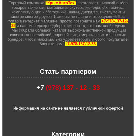
Торговый комплекс
"КрымАвтоТех"
предлагает широкий выбор
товаров такие как: мотоциклы, скутеры,мопеды, с\х техника,
комплектующие к с/х технике, шины, диски,эл. инструмент и
многое многое другое. Если вы не нашли интересующий Вас
товар в интернет магазине, просто позвоните нам
+7-978-137-12-
33
и наш менеджер подберет именно то, что вам необходимо
Мы собрали большой каталог высококачественной продукции
известных российский, европейских, американских и японских
брендов, чтобы максимально удовлетворить любого покупателе.
Звоните нам
+7-978-137-12-33.
Стать партнером
+7
(978)
137 - 12 - 33
Информация на сайте не является публичной офертой
Категории