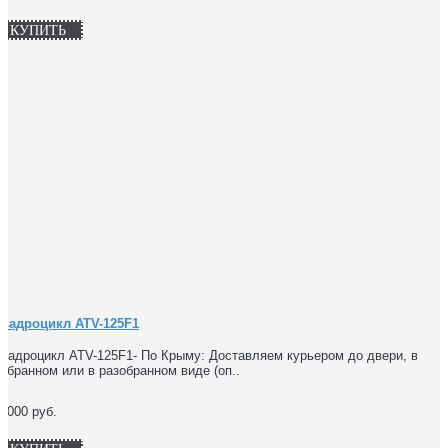
КУПИТЬ
Квадроцикл ATV-125F1
вадроцикл ATV-125F1- По Крыму: Доставляем курьером до двери, в
обранном или в разобранном виде (оп..
9000 руб.