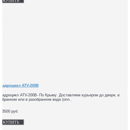
КУПИТЬ
Квадроцикл ATV-200B
вадроцикл ATV-200B- По Крыму: Доставляем курьером до двери, в
обранном или в разобранном виде (опл..
53500 руб.
КУПИТЬ