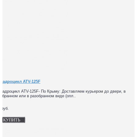
Квадроцикл ATV-125F
вадроцикл ATV-125F- По Крыму: Доставляем курьером до двери, в
обранном или в разобранном виде (опл..
 руб.
КУПИТЬ