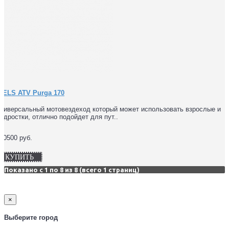
WELS ATV Purga 170
ниверсальный мотовездеход который может использовать взрослые и
одростки, отлично подойдет для пут..
10500 руб.
КУПИТЬ
Показано с 1 по 8 из 8 (всего 1 страниц)
×
Выберите город