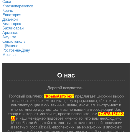
Саки
Красноперекопск
Керчь
Евпатория
Джанкой
Белогорск
Бахчисарай
Армянск
Алушта
Севастополь
Щёлкино
Ростов-на-Дону
Москва
О нас
Дорогой покупатель,
Торговый комплекс
"КрымАвтоТех"
предлагает широкий выбор
товаров такие как: мотоциклы, скутеры,мопеды, с\х техника,
комплектующие к с/х технике, шины, диски,эл. инструмент и
многое многое другое. Если вы не нашли интересующий Вас
товар в интернет магазине, просто позвоните нам
+7-978-137-12-
33
и наш менеджер подберет именно то, что вам необходимо
Мы собрали большой каталог высококачественной продукции
известных российский, европейских, американских и японских
брендов, чтобы максимально удовлетворить любого покупателе.