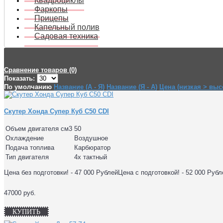
Квадроциклы
Фаркопы
Прицепы
Капельный полив
Садовая техника
Сравнение товаров (0)
Показать:
По умолчанию
Название (А - Я)
Название (Я - А)
Цена (низкая > выс
Скутер Хонда Супер Куб C50 CDI
Объем двигателя см3
50
Охлаждение
Воздушное
Подача топлива
Карбюратор
Тип двигателя
4х тактный
Цена без подготовки! - 47 000 РублейЦена с подготовкой! - 52 000 Руб
47000 руб.
КУПИТЬ