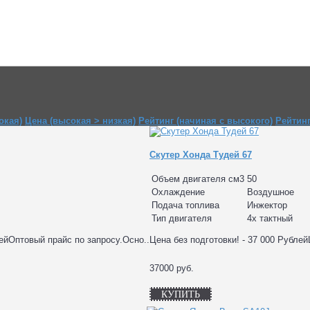
окая)
Цена (высокая > низкая)
Рейтинг (начиная с высокого)
Рейтинг
Скутер Хонда Тудей 67
Объем двигателя см3
50
Охлаждение
Воздушное
Подача топлива
Инжектор
Тип двигателя
4х тактный
лейОптовый прайс по запросу.Осно..
Цена без подготовки! - 37 000 Рублей
37000 руб.
КУПИТЬ