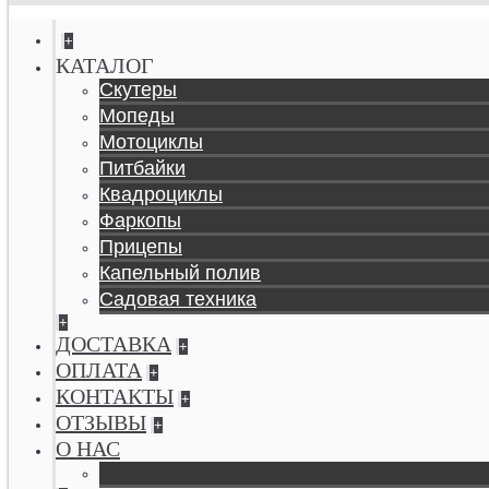
+
КАТАЛОГ
Скутеры
Мопеды
Мотоциклы
Питбайки
Квадроциклы
Фаркопы
Прицепы
Капельный полив
Садовая техника
+
ДОСТАВКА
+
ОПЛАТА
+
КОНТАКТЫ
+
ОТЗЫВЫ
+
О НАС