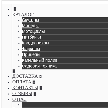
+
КАТАЛОГ
Скутеры
Мопеды
Мотоциклы
Питбайки
Квадроциклы
Фаркопы
Прицепы
Капельный полив
Садовая техника
+
ДОСТАВКА
+
ОПЛАТА
+
КОНТАКТЫ
+
ОТЗЫВЫ
+
О НАС