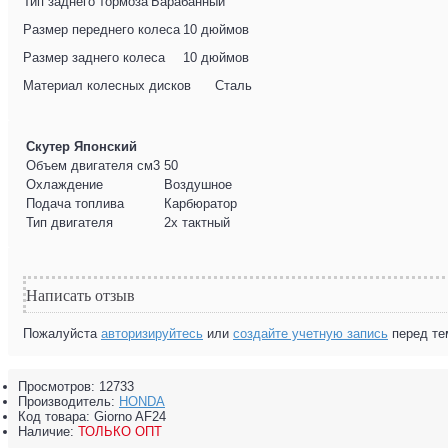
Тип заднего тормоза
Барабанный
Размер переднего колеса
10 дюймов
Размер заднего колеса
10 дюймов
Материал колесных дисков
Сталь
Скутер Японский
Объем двигателя см3
50
Охлаждение
Воздушное
Подача топлива
Карбюратор
Тип двигателя
2х тактный
Написать отзыв
Пожалуйста
авторизируйтесь
или
создайте учетную запись
перед те
Просмотров: 12733
Производитель:
HONDA
Код товара:
Giorno AF24
Наличие:
ТОЛЬКО ОПТ