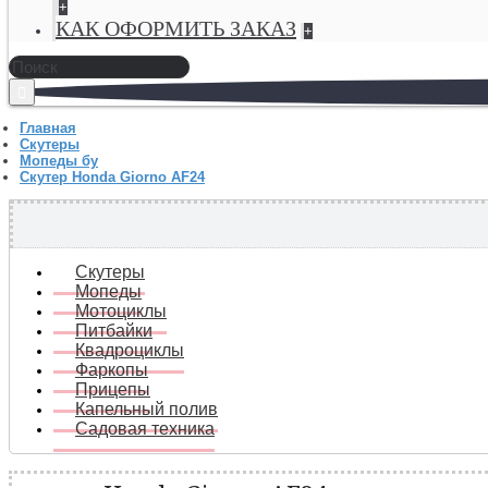
+
КАК ОФОРМИТЬ ЗАКАЗ
+
Главная
Скутеры
Мопеды бу
Скутер Honda Giorno AF24
Скутеры
Мопеды
Мотоциклы
Питбайки
Квадроциклы
Фаркопы
Прицепы
Капельный полив
Садовая техника