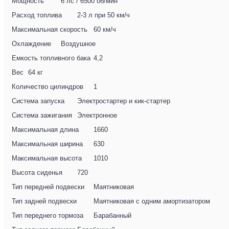
Мощность
6 лс / 6500 об/мин
Расход топлива
2-3 л при 50 км/ч
Максимальная скорость
60 км/ч
Охлаждение
Воздушное
Емкость топливного бака
4,2
Вес
64 кг
Количество цилиндров
1
Система запуска
Электростартер и кик-стартер
Система зажигания
Электронное
Максимальная длина
1660
Максимальная ширина
630
Максимальная высота
1010
Высота сиденья
720
Тип передней подвески
Маятниковая
Тип задней подвески
Маятниковая с одним амортизатором
Тип переднего тормоза
Барабанный