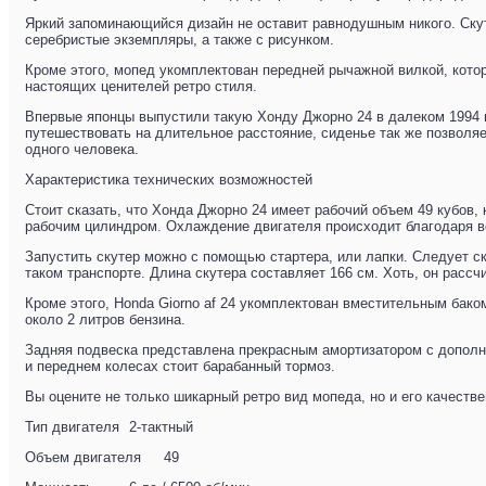
Яркий запоминающийся дизайн не оставит равнодушным никого. Скут
серебристые экземпляры, а также с рисунком.
Кроме этого, мопед укомплектован передней рычажной вилкой, кото
настоящих ценителей ретро стиля.
Впервые японцы выпустили такую Хонду Джорно 24 в далеком 1994 г
путешествовать на длительное расстояние, сиденье так же позволяе
одного человека.
Характеристика технических возможностей
Стоит сказать, что Хонда Джорно 24 имеет рабочий объем 49 кубов,
рабочим цилиндром. Охлаждение двигателя происходит благодаря во
Запустить скутер можно с помощью стартера, или лапки. Следует ск
таком транспорте. Длина скутера составляет 166 см. Хоть, он рассчи
Кроме этого, Honda Giorno af 24 укомплектован вместительным баком
около 2 литров бензина.
Задняя подвеска представлена прекрасным амортизатором с дополни
и переднем колесах стоит барабанный тормоз.
Вы оцените не только шикарный ретро вид мопеда, но и его качеств
Тип двигателя
2-тактный
Объем двигателя
49