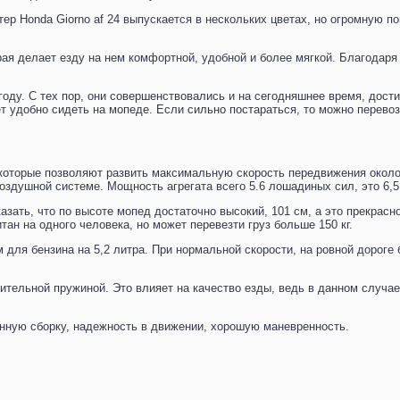
ер Honda Giorno af 24 выпускается в нескольких цветах, но огромную п
рая делает езду на нем комфортной, удобной и более мягкой. Благодар
оду. С тех пор, они совершенствовались и на сегодняшнее время, дости
т удобно сидеть на мопеде. Если сильно постараться, то можно перевози
 которые позволяют развить максимальную скорость передвижения около
здушной системе. Мощность агрегата всего 5.6 лошадиных сил, это 6,5
азать, что по высоте мопед достаточно высокий, 101 см, а это прекрасн
тан на одного человека, но может перевезти груз больше 150 кг.
 для бензина на 5,2 литра. При нормальной скорости, на ровной дороге 
тельной пружиной. Это влияет на качество езды, ведь в данном случае,
енную сборку, надежность в движении, хорошую маневренность.