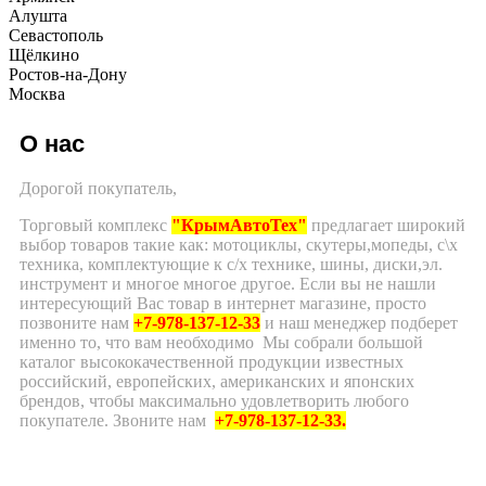
Алушта
Севастополь
Щёлкино
Ростов-на-Дону
Москва
О нас
Дорогой покупатель,
Торговый комплекс
"КрымАвтоТех"
предлагает широкий
выбор товаров такие как: мотоциклы, скутеры,мопеды, с\х
техника, комплектующие к с/х технике, шины, диски,эл.
инструмент и многое многое другое. Если вы не нашли
интересующий Вас товар в интернет магазине, просто
позвоните нам
+7-978-137-12-33
и наш менеджер подберет
именно то, что вам необходимо Мы собрали большой
каталог высококачественной продукции известных
российский, европейских, американских и японских
брендов, чтобы максимально удовлетворить любого
покупателе. Звоните нам
+7-978-137-12-33.