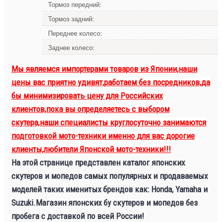
Тормоз передний:
Тормоз задний:
Переднее колесо:
Заднее колесо:
Мы являемся импортерами товаров из Японии,наши
цены вас приятно удивят,работаем без посредников,да
бы минимизировать цену для Российских
клиентов,пока вы определяетесь с выбором
скутера,наши специалисты круглосуточно занимаются
подготовкой мото-техники именно для вас дорогие
клиенты,любители Японской мото-техники!!!
На этой странице представлен каталог японских
скутеров и мопедов самых популярных и продаваемых
моделей таких именитых брендов как: Honda, Yamaha и
Suzuki.Магазин японских бу скутеров и мопедов без
пробега с доставкой по всей России!