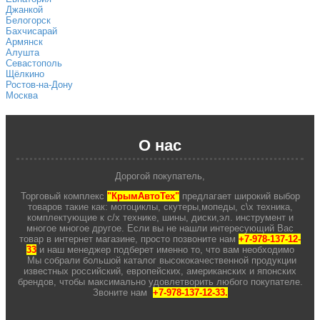
Джанкой
Белогорск
Бахчисарай
Армянск
Алушта
Севастополь
Щёлкино
Ростов-на-Дону
Москва
О нас
Дорогой покупатель,
Торговый комплекс
"КрымАвтоТех"
предлагает широкий выбор
товаров такие как: мотоциклы, скутеры,мопеды, с\х техника,
комплектующие к с/х технике, шины, диски,эл. инструмент и
многое многое другое. Если вы не нашли интересующий Вас
товар в интернет магазине, просто позвоните нам
+7-978-137-12-
33
и наш менеджер подберет именно то, что вам необходимо
Мы собрали большой каталог высококачественной продукции
известных российский, европейских, американских и японских
брендов, чтобы максимально удовлетворить любого покупателе.
Звоните нам
+7-978-137-12-33.