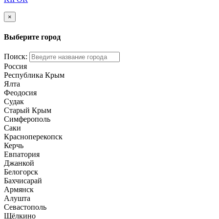
×
Выберите город
Поиск:
Россия
Республика Крым
Ялта
Феодосия
Судак
Старый Крым
Симферополь
Саки
Красноперекопск
Керчь
Евпатория
Джанкой
Белогорск
Бахчисарай
Армянск
Алушта
Севастополь
Щёлкино