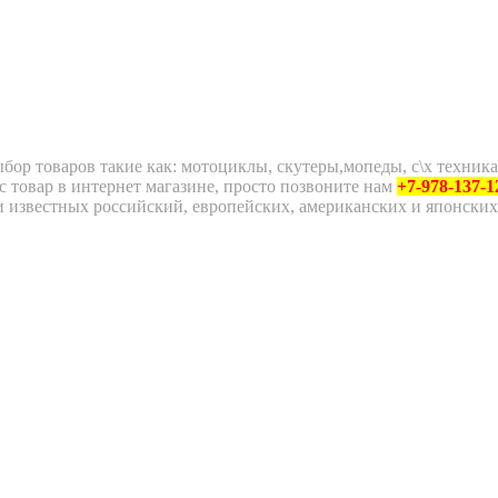
ор товаров такие как: мотоциклы, скутеры,мопеды, с\х техника
 товар в интернет магазине, просто позвоните нам
+7-978-137-1
известных российский, европейских, американских и японских