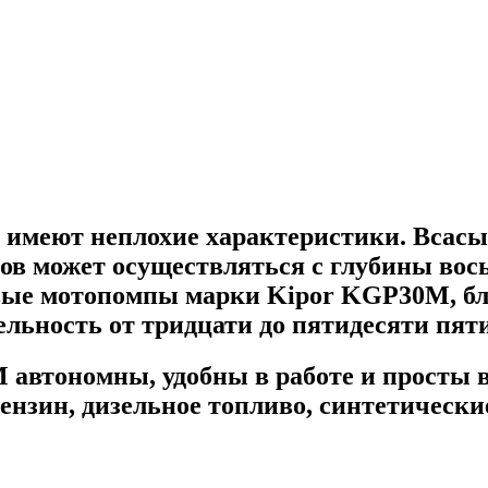
меют неплохие характеристики. Всасыв
ов может осуществляться с глубины вось
овые мотопомпы марки Kipor KGP30M, бл
ельность от тридцати до пятидесяти пяти
втономны, удобны в работе и просты в
бензин, дизельное топливо, синтетическ