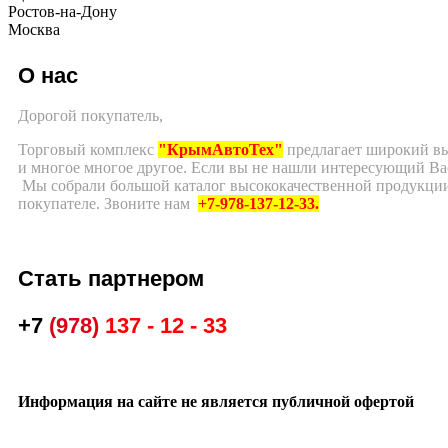
Ростов-на-Дону
Москва
О нас
Дорогой покупатель,
Торговый комплекс
"КрымАвтоТех"
предлагает широкий выб
и многое многое другое. Если вы не нашли интересующий Вас
Мы собрали большой каталог высококачественной продукции 
покупателе. Звоните нам
+7-978-137-12-33.
Стать партнером
+7
(978)
137 - 12 - 33
Информация на сайте не является публичной офертой