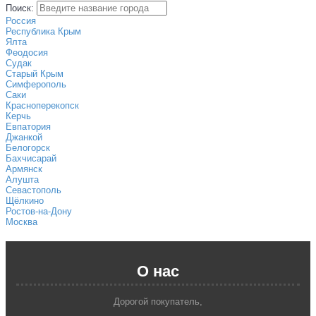
Поиск:
Россия
Республика Крым
Ялта
Феодосия
Судак
Старый Крым
Симферополь
Саки
Красноперекопск
Керчь
Евпатория
Джанкой
Белогорск
Бахчисарай
Армянск
Алушта
Севастополь
Щёлкино
Ростов-на-Дону
Москва
О нас
Дорогой покупатель,