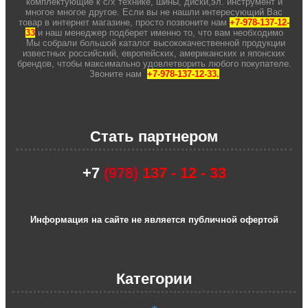
комплектующие к с/х технике, шины, диски,эл. инструмент и
многое многое другое. Если вы не нашли интересующий Вас
товар в интернет магазине, просто позвоните нам
+7-978-137-12-
33
и наш менеджер подберет именно то, что вам необходимо
Мы собрали большой каталог высококачественной продукции
известных российский, европейских, американских и японских
брендов, чтобы максимально удовлетворить любого покупателе.
Звоните нам
+7-978-137-12-33.
Стать партнером
+7
(978)
137 - 12 - 33
Информация на сайте не является публичной офертой
Категории