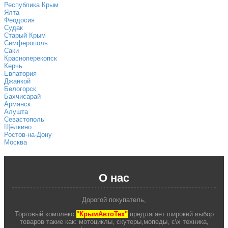
Республика Крым
Ялта
Феодосия
Судак
Старый Крым
Симферополь
Саки
Красноперекопск
Керчь
Евпатория
Джанкой
Белогорск
Бахчисарай
Армянск
Алушта
Севастополь
Щёлкино
Ростов-на-Дону
Москва
О нас
Дорогой покупатель,
Торговый комплекс
"КрымАвтоТех"
предлагает широкий выбор
товаров такие как: мотоциклы, скутеры,мопеды, с\х техника,