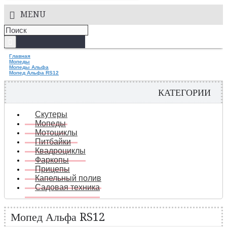
MENU
Главная
Мопеды
Мопеды Альфа
Мопед Альфа RS12
КАТЕГОРИИ
Скутеры
Мопеды
Мотоциклы
Питбайки
Квадроциклы
Фаркопы
Прицепы
Капельный полив
Садовая техника
Мопед Альфа RS12