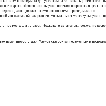
кто-ван всем необходимым для установки на автомобиль ( семиконтактно
окраски фаркопа «Leader» используется полимернопорошковая краска с 
и подтверждается динамическими испытаниями , проводимыми по
нной испытательной лаборатории. Максимальная масса буксируемого прице
штатные места для установки фаркопа на автомобиль,необходимо досвер
гко демонтировать шар. Фаркоп становится незаметным и позволяе