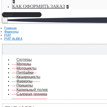
+
КАК ОФОРМИТЬ ЗАКАЗ
+
Главная
Фаркопы
FIAT
FIAT ALBEA
Скутеры
Мопеды
Мотоциклы
Питбайки
Квадроциклы
Фаркопы
Прицепы
Капельный полив
Садовая техника