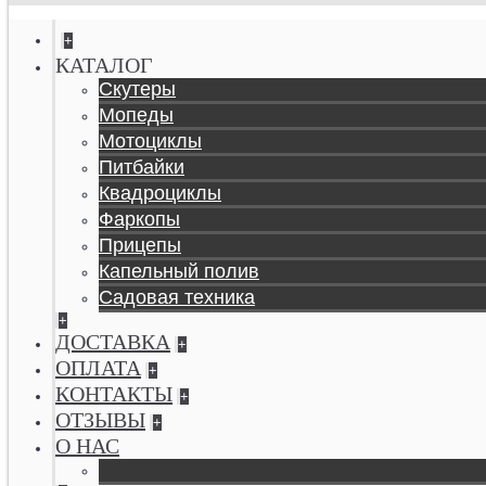
+
КАТАЛОГ
Скутеры
Мопеды
Мотоциклы
Питбайки
Квадроциклы
Фаркопы
Прицепы
Капельный полив
Садовая техника
+
ДОСТАВКА
+
ОПЛАТА
+
КОНТАКТЫ
+
ОТЗЫВЫ
+
О НАС