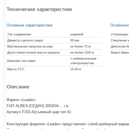
Технические характеристики
Основные характеристики
Особеннос
Тип соединения:
шаровой
Утилизация 
Диаметр сцепного шара:
50 мм
Сверление к
Вертикальная нагрузка на шар:
не более 75 кг
Демонтаж б
Допустимая полная масса прицепа:
не более 1200 кг
Вырез бамп
с универсальным
Комплект поставки:
электропакетом
Масса ТСУ:
19.28 кг
Описание
Фаркоп «Leader»
FIAT ALBEA (СЕДАН) 2003/04-... г.в.
Артикул F201-A(съемный шар тип A)
Конструкция фаркопа «Leader» представляет собой разборный вариан