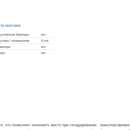
ти монтажа
усилителя бампера:
нет
узова / лонжеронов:
6 отв
ампера:
нет
ера:
нет
т, что позволяет экономить место при складировании , транспортировке